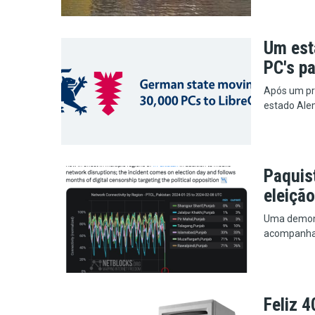
Um est
PC's pa
Após um pro
estado Alem
Paquis
eleição
Uma demons
acompanha
Feliz 