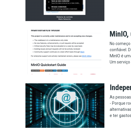
MinIO,
No começo e
confiável. 
MinIO é um
Um serviço 
Indepe
As pessoas
- Porque ro
alternativa
e ter gasto