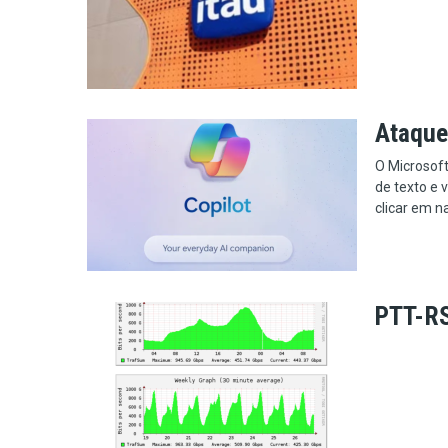
Ataque 
O Microsof
de texto e 
clicar em n
PTT-RS