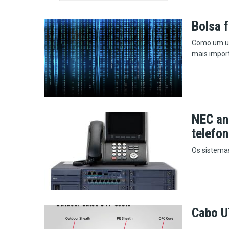
Bolsa 
Como um usu
mais import
NEC an
telefon
Os sistema
Cabo U