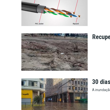
Recupe
30 dia
A inundaçã