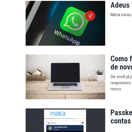
Adeus
Meta inicia
Como f
de nov
Se você já 
responsivo 
micro.
Passke
contas