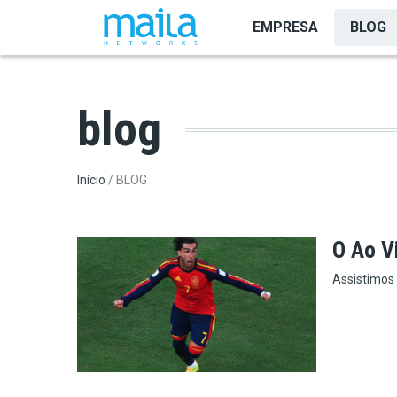
Pular para o conteúdo principal
EMPRESA
BLOG
blog
Trilha de navegação
Início
BLOG
O Ao V
Assistimos 