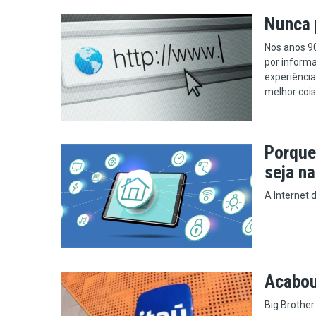
Nunca 
Nos anos 90
por informa
experiência
melhor coisa
Porque 
seja n
A Internet 
Acabou
Big Brother