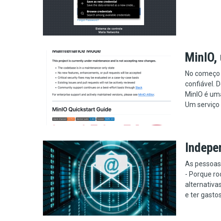
MinIO,
No começo e
confiável. 
MinIO é um
Um serviço 
Indepe
As pessoas
- Porque ro
alternativa
e ter gasto