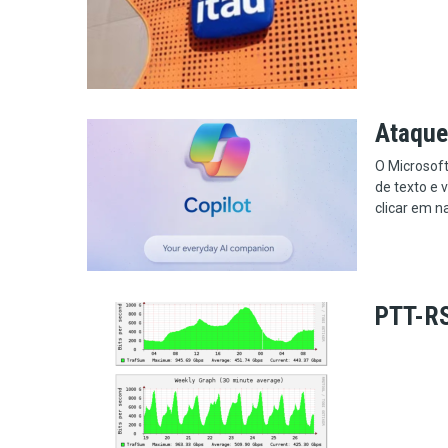
Ataque 
O Microsof
de texto e 
clicar em n
PTT-RS