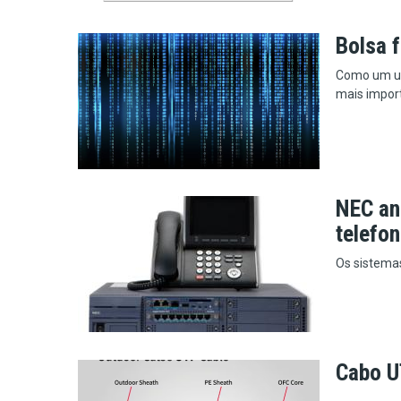
Bolsa 
Como um usu
mais import
NEC an
telefon
Os sistema
Cabo U