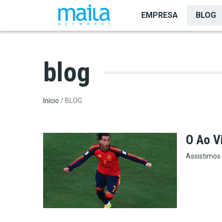
Pular para o conteúdo principal
EMPRESA
BLOG
blog
Trilha de navegação
Início
BLOG
O Ao V
Assistimos 