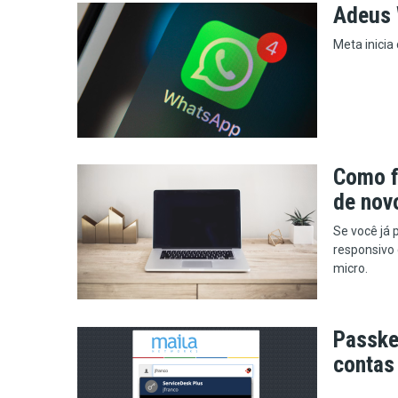
Adeus
Meta inicia
Como f
de nov
Se você já 
responsivo 
micro.
Passke
contas