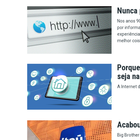
Nunca 
Nos anos 90
por informa
experiência
melhor coisa
Porque 
seja n
A Internet 
Acabou
Big Brother