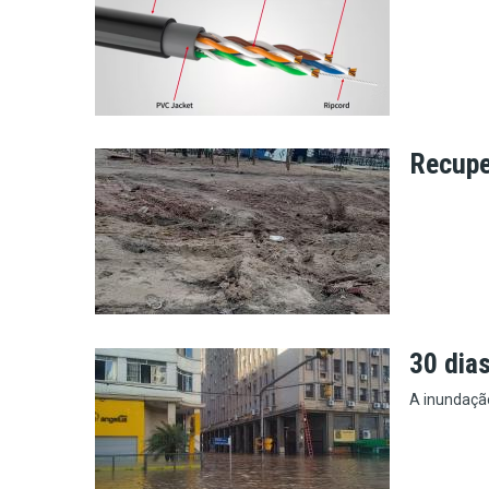
Recupe
30 dia
A inundaçã