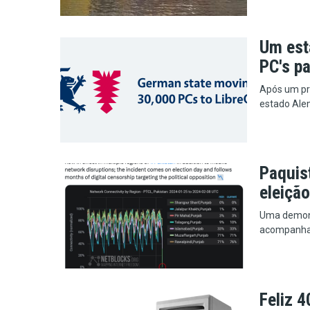
Um est
PC's pa
Após um pro
estado Alem
Paquis
eleição
Uma demons
acompanha
Feliz 