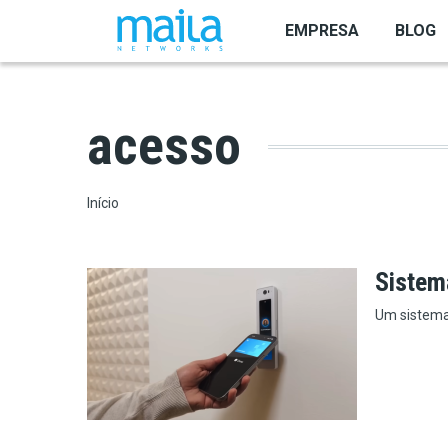
Pular para o conteúdo principal
EMPRESA
BLOG
acesso
Trilha de navegação
Início
Sistema
Um sistema