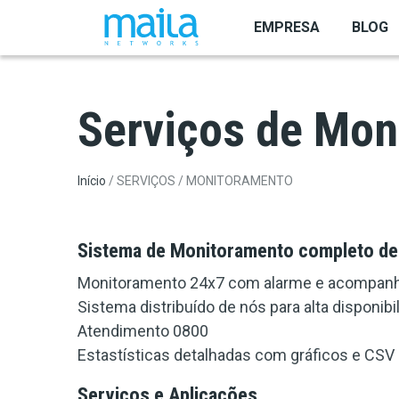
Pular para o conteúdo principal
EMPRESA
BLOG
Serviços de Mon
Trilha de navegação
Início
SERVIÇOS
MONITORAMENTO
Sistema de Monitoramento completo de 
Monitoramento 24x7 com alarme e acompan
Sistema distribuído de nós para alta disponibi
Atendimento 0800
Estastísticas detalhadas com gráficos e CSV
Serviços e Aplicações