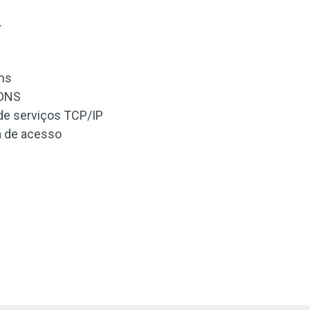
L
ns
 DNS
de serviços TCP/IP
a de acesso