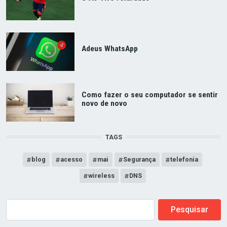
Adeus WhatsApp
Como fazer o seu computador se sentir
novo de novo
TAGS
blog
acesso
mai
Segurança
telefonia
wireless
DNS
Buscar