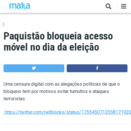
Pular para o conteúdo principal
Paquistão bloqueia acesso
móvel no dia da eleição
Uma censura digital com as alegações políticas de que o
bloqueio tem por motivos evitar tumultos e ataques
terroristas.
https://twitter.com/netblocks/status/175545071355817192